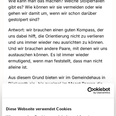
Wie kann man das machen? Welche Stolperfallen
gibt es? Wie können wir sie vermeiden oder wie
gehen wir damit um, wenn wir schon darüber
gestolpert sind?
Antwort: wir brauchen einen guten Kompass, der
uns dabei hilft, die Orientierung nicht zu verlieren
und uns immer wieder neu ausrichten zu können.
Und wir brauchen andere Paare, mit denen wir uns
austauschen können. Es ist immer wieder
ermutigend, wenn man feststellt, dass man nicht
alleine ist.
Aus diesem Grund bieten wir im Gemeindehaus in
Rückeroth ein- bis zweimal im Monat Paaren die
Gelegenheit, bei einem Glas Sekt (auch alkoholfrei
und mit Orangensaft) und einer kleinen Mahlzeit
ganz entspannt über verschiedene Themen ins
Gespräch zu kommen.
Diese Webseite verwendet Cookies