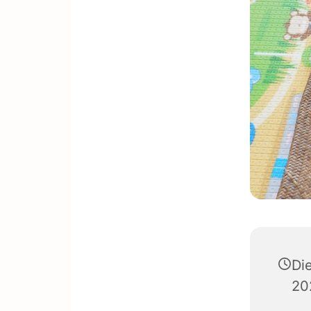
Di
20