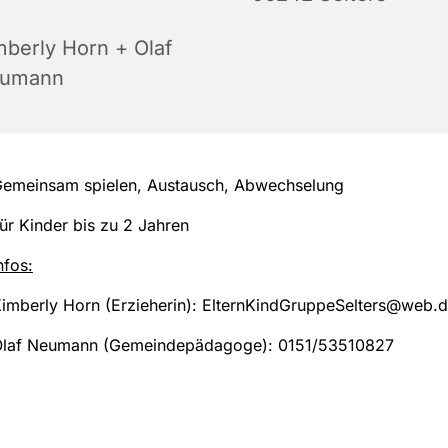
mberly Horn + Olaf
umann
emeinsam spielen, Austausch, Abwechselung
ür Kinder bis zu 2 Jahren
nfos:
imberly Horn (Erzieherin): ElternKindGruppeSelters@web.
laf Neumann (Gemeindepädagoge): 0151/53510827