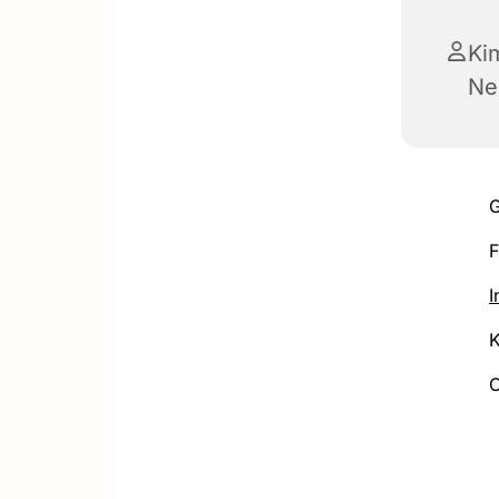
Ki
Ne
G
F
I
K
O