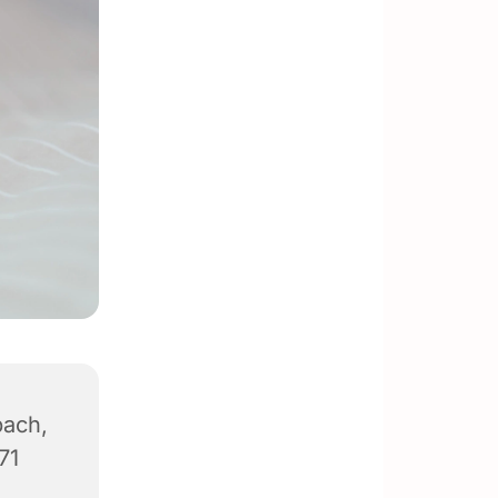
ach,
71