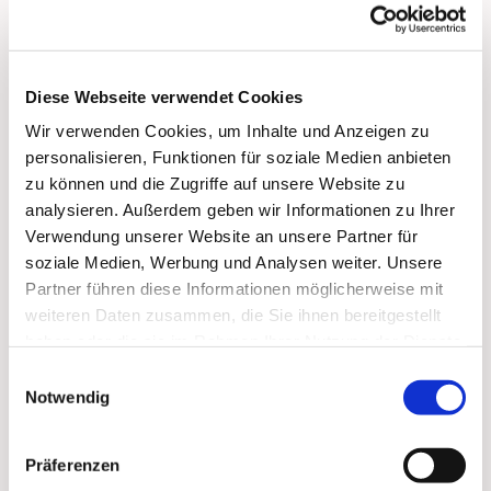
bis 17:00 Uhr:
Vorbeikommen, Spielen, Spaß haben, Trinken und
Essen, Über 'Gott und die Welt reden'
Diese Webseite verwendet Cookies
Wir verwenden Cookies, um Inhalte und Anzeigen zu
personalisieren, Funktionen für soziale Medien anbieten
zu können und die Zugriffe auf unsere Website zu
analysieren. Außerdem geben wir Informationen zu Ihrer
Dies könnte Sie auch
Verwendung unserer Website an unsere Partner für
soziale Medien, Werbung und Analysen weiter. Unsere
interessieren
Partner führen diese Informationen möglicherweise mit
weiteren Daten zusammen, die Sie ihnen bereitgestellt
haben oder die sie im Rahmen Ihrer Nutzung der Dienste
gesammelt haben.
Einwilligungsauswahl
Notwendig
Präferenzen