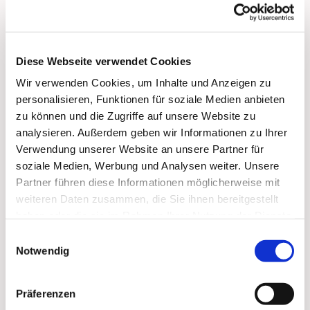
bis 17:00 Uhr:
Vorbeikommen, Spielen, Spaß haben, Trinken und
Essen, Über 'Gott und die Welt reden'
Diese Webseite verwendet Cookies
Wir verwenden Cookies, um Inhalte und Anzeigen zu
personalisieren, Funktionen für soziale Medien anbieten
zu können und die Zugriffe auf unsere Website zu
analysieren. Außerdem geben wir Informationen zu Ihrer
Dies könnte Sie auch
Verwendung unserer Website an unsere Partner für
soziale Medien, Werbung und Analysen weiter. Unsere
interessieren
Partner führen diese Informationen möglicherweise mit
weiteren Daten zusammen, die Sie ihnen bereitgestellt
haben oder die sie im Rahmen Ihrer Nutzung der Dienste
gesammelt haben.
Einwilligungsauswahl
Notwendig
Präferenzen