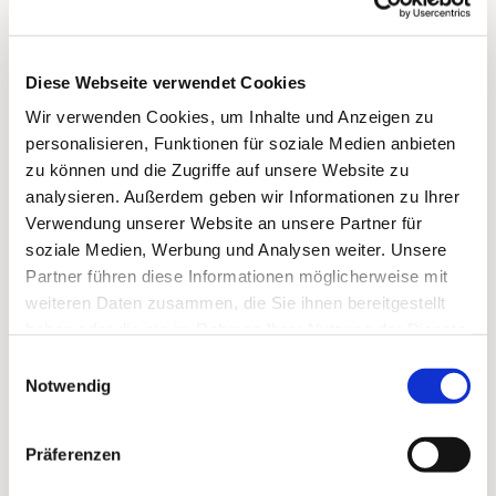
Uhr:
Vorbeikommen, Spielen, Spaß haben, Trinken und Essen,
Diese Webseite verwendet Cookies
Über 'Gott und die Welt reden'
Wir verwenden Cookies, um Inhalte und Anzeigen zu
personalisieren, Funktionen für soziale Medien anbieten
zu können und die Zugriffe auf unsere Website zu
analysieren. Außerdem geben wir Informationen zu Ihrer
Verwendung unserer Website an unsere Partner für
Dies könnte Sie auch interessieren
soziale Medien, Werbung und Analysen weiter. Unsere
Partner führen diese Informationen möglicherweise mit
weiteren Daten zusammen, die Sie ihnen bereitgestellt
haben oder die sie im Rahmen Ihrer Nutzung der Dienste
gesammelt haben.
Einwilligungsauswahl
Notwendig
Präferenzen