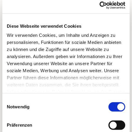
bis 17:00 Uhr:
Vorbeikommen, Spielen, Spaß haben, Trinken und
Essen, Über 'Gott und die Welt reden'
Diese Webseite verwendet Cookies
Wir verwenden Cookies, um Inhalte und Anzeigen zu
personalisieren, Funktionen für soziale Medien anbieten
zu können und die Zugriffe auf unsere Website zu
analysieren. Außerdem geben wir Informationen zu Ihrer
Dies könnte Sie auch
Verwendung unserer Website an unsere Partner für
soziale Medien, Werbung und Analysen weiter. Unsere
interessieren
Partner führen diese Informationen möglicherweise mit
weiteren Daten zusammen, die Sie ihnen bereitgestellt
haben oder die sie im Rahmen Ihrer Nutzung der Dienste
gesammelt haben.
Einwilligungsauswahl
Notwendig
Präferenzen