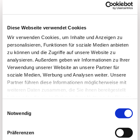
bis 17:00 Uhr:
Vorbeikommen, Spielen, Spaß haben, Trinken und
Essen, Über 'Gott und die Welt reden'
Diese Webseite verwendet Cookies
Wir verwenden Cookies, um Inhalte und Anzeigen zu
personalisieren, Funktionen für soziale Medien anbieten
zu können und die Zugriffe auf unsere Website zu
analysieren. Außerdem geben wir Informationen zu Ihrer
Dies könnte Sie auch
Verwendung unserer Website an unsere Partner für
soziale Medien, Werbung und Analysen weiter. Unsere
interessieren
Partner führen diese Informationen möglicherweise mit
weiteren Daten zusammen, die Sie ihnen bereitgestellt
haben oder die sie im Rahmen Ihrer Nutzung der Dienste
gesammelt haben.
Einwilligungsauswahl
Notwendig
Präferenzen