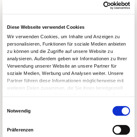
bis 17:00 Uhr:
Vorbeikommen, Spielen, Spaß haben, Trinken und
Essen, Über 'Gott und die Welt reden'
Diese Webseite verwendet Cookies
Wir verwenden Cookies, um Inhalte und Anzeigen zu
personalisieren, Funktionen für soziale Medien anbieten
zu können und die Zugriffe auf unsere Website zu
analysieren. Außerdem geben wir Informationen zu Ihrer
Dies könnte Sie auch
Verwendung unserer Website an unsere Partner für
soziale Medien, Werbung und Analysen weiter. Unsere
interessieren
Partner führen diese Informationen möglicherweise mit
weiteren Daten zusammen, die Sie ihnen bereitgestellt
haben oder die sie im Rahmen Ihrer Nutzung der Dienste
gesammelt haben.
Einwilligungsauswahl
Notwendig
Präferenzen