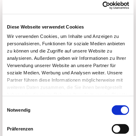
bis 17:00 Uhr:
Vorbeikommen, Spielen, Spaß haben, Trinken und
Essen, Über 'Gott und die Welt reden'
Diese Webseite verwendet Cookies
Wir verwenden Cookies, um Inhalte und Anzeigen zu
personalisieren, Funktionen für soziale Medien anbieten
zu können und die Zugriffe auf unsere Website zu
analysieren. Außerdem geben wir Informationen zu Ihrer
Dies könnte Sie auch
Verwendung unserer Website an unsere Partner für
soziale Medien, Werbung und Analysen weiter. Unsere
interessieren
Partner führen diese Informationen möglicherweise mit
weiteren Daten zusammen, die Sie ihnen bereitgestellt
haben oder die sie im Rahmen Ihrer Nutzung der Dienste
gesammelt haben.
Einwilligungsauswahl
Notwendig
Präferenzen