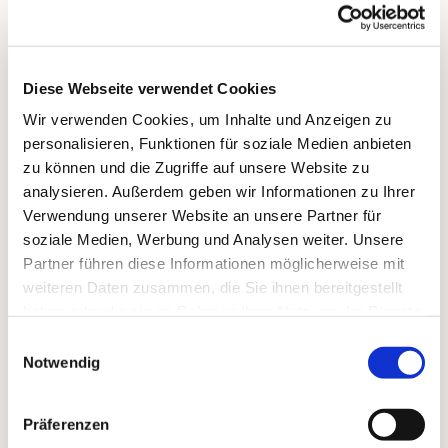
bis 17:00 Uhr:
Vorbeikommen, Spielen, Spaß haben, Trinken und
Essen, Über 'Gott und die Welt reden'
Diese Webseite verwendet Cookies
Wir verwenden Cookies, um Inhalte und Anzeigen zu
personalisieren, Funktionen für soziale Medien anbieten
zu können und die Zugriffe auf unsere Website zu
analysieren. Außerdem geben wir Informationen zu Ihrer
Dies könnte Sie auch
Verwendung unserer Website an unsere Partner für
soziale Medien, Werbung und Analysen weiter. Unsere
interessieren
Partner führen diese Informationen möglicherweise mit
weiteren Daten zusammen, die Sie ihnen bereitgestellt
haben oder die sie im Rahmen Ihrer Nutzung der Dienste
gesammelt haben.
Einwilligungsauswahl
Notwendig
Präferenzen