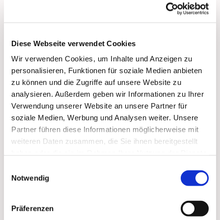
bis 17:00 Uhr:
Vorbeikommen, Spielen, Spaß haben, Trinken und
Essen, Über 'Gott und die Welt reden'
Diese Webseite verwendet Cookies
Wir verwenden Cookies, um Inhalte und Anzeigen zu
personalisieren, Funktionen für soziale Medien anbieten
zu können und die Zugriffe auf unsere Website zu
analysieren. Außerdem geben wir Informationen zu Ihrer
Dies könnte Sie auch
Verwendung unserer Website an unsere Partner für
soziale Medien, Werbung und Analysen weiter. Unsere
interessieren
Partner führen diese Informationen möglicherweise mit
weiteren Daten zusammen, die Sie ihnen bereitgestellt
haben oder die sie im Rahmen Ihrer Nutzung der Dienste
gesammelt haben.
Einwilligungsauswahl
Notwendig
Präferenzen