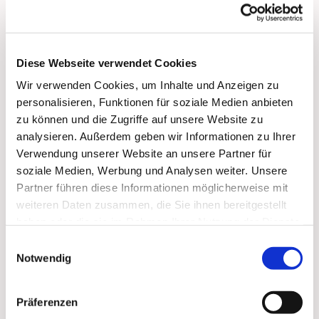
bis 17:00 Uhr:
Vorbeikommen, Spielen, Spaß haben, Trinken und
Essen, Über 'Gott und die Welt reden'
Diese Webseite verwendet Cookies
Wir verwenden Cookies, um Inhalte und Anzeigen zu
personalisieren, Funktionen für soziale Medien anbieten
zu können und die Zugriffe auf unsere Website zu
analysieren. Außerdem geben wir Informationen zu Ihrer
Dies könnte Sie auch
Verwendung unserer Website an unsere Partner für
soziale Medien, Werbung und Analysen weiter. Unsere
interessieren
Partner führen diese Informationen möglicherweise mit
weiteren Daten zusammen, die Sie ihnen bereitgestellt
haben oder die sie im Rahmen Ihrer Nutzung der Dienste
gesammelt haben.
Einwilligungsauswahl
Notwendig
Präferenzen