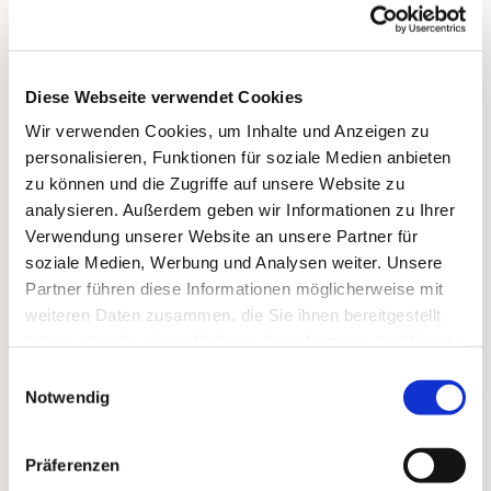
bis 17:00 Uhr:
Vorbeikommen, Spielen, Spaß haben, Trinken und
Essen, Über 'Gott und die Welt reden'
Diese Webseite verwendet Cookies
Wir verwenden Cookies, um Inhalte und Anzeigen zu
personalisieren, Funktionen für soziale Medien anbieten
zu können und die Zugriffe auf unsere Website zu
analysieren. Außerdem geben wir Informationen zu Ihrer
Dies könnte Sie auch
Verwendung unserer Website an unsere Partner für
soziale Medien, Werbung und Analysen weiter. Unsere
interessieren
Partner führen diese Informationen möglicherweise mit
weiteren Daten zusammen, die Sie ihnen bereitgestellt
haben oder die sie im Rahmen Ihrer Nutzung der Dienste
gesammelt haben.
Einwilligungsauswahl
Notwendig
Präferenzen