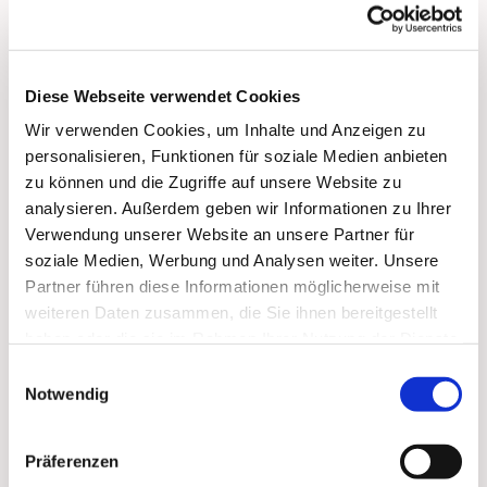
bis 17:00 Uhr:
Vorbeikommen, Spielen, Spaß haben, Trinken und
Essen, Über 'Gott und die Welt reden'
Diese Webseite verwendet Cookies
Wir verwenden Cookies, um Inhalte und Anzeigen zu
personalisieren, Funktionen für soziale Medien anbieten
zu können und die Zugriffe auf unsere Website zu
analysieren. Außerdem geben wir Informationen zu Ihrer
Dies könnte Sie auch
Verwendung unserer Website an unsere Partner für
soziale Medien, Werbung und Analysen weiter. Unsere
interessieren
Partner führen diese Informationen möglicherweise mit
weiteren Daten zusammen, die Sie ihnen bereitgestellt
haben oder die sie im Rahmen Ihrer Nutzung der Dienste
gesammelt haben.
Einwilligungsauswahl
Notwendig
Präferenzen