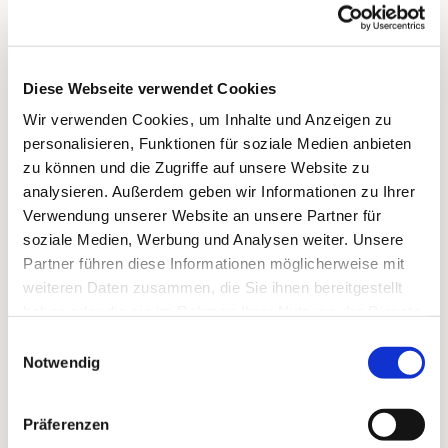
bis 17:00 Uhr:
Vorbeikommen, Spielen, Spaß haben, Trinken und
Essen, Über 'Gott und die Welt reden'
Diese Webseite verwendet Cookies
Wir verwenden Cookies, um Inhalte und Anzeigen zu
personalisieren, Funktionen für soziale Medien anbieten
zu können und die Zugriffe auf unsere Website zu
analysieren. Außerdem geben wir Informationen zu Ihrer
Dies könnte Sie auch
Verwendung unserer Website an unsere Partner für
soziale Medien, Werbung und Analysen weiter. Unsere
interessieren
Partner führen diese Informationen möglicherweise mit
weiteren Daten zusammen, die Sie ihnen bereitgestellt
haben oder die sie im Rahmen Ihrer Nutzung der Dienste
gesammelt haben.
Einwilligungsauswahl
Notwendig
Präferenzen