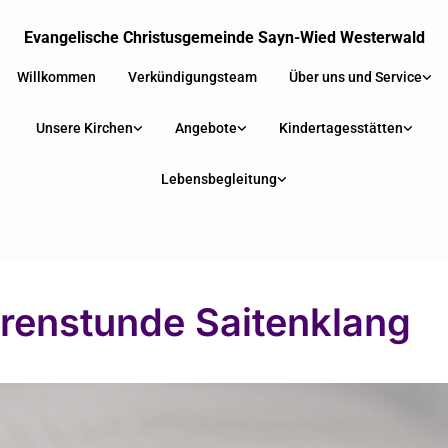
Evangelische Christusgemeinde Sayn-Wied Westerwald
Willkommen
Verkündigungsteam
Über uns und Service
Unsere Kirchen
Angebote
Kindertagesstätten
Lebensbegleitung
rrenstunde Saitenklang