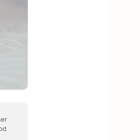
ner
od