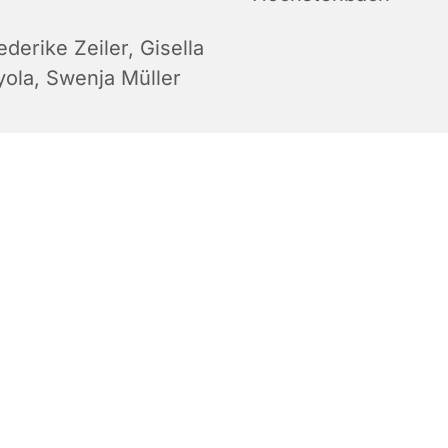
ederike Zeiler
,
Gisella
yola
,
Swenja Müller