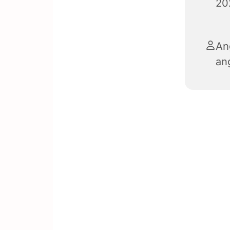
20
An
an