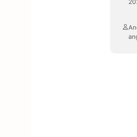
20
An
an