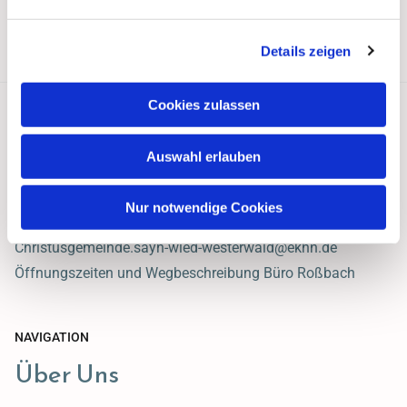
Details zeigen
Cookies zulassen
Ev. Christusgemeinde Sayn-Wied Westerwald
Auswahl erlauben
Hauptstraße 47
56271 Roßbach
Nur notwendige Cookies
02680 / 242
Christusgemeinde.sayn-wied-westerwald@ekhn.de
Öffnungszeiten und Wegbeschreibung Büro Roßbach
NAVIGATION
Über Uns