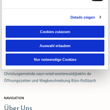
Details zeigen
Cookies zulassen
Auswahl erlauben
Ev. Christusgemeinde Sayn-Wied Westerwald
Hauptstraße 47
Nur notwendige Cookies
56271 Roßbach
02680 / 242
Christusgemeinde.sayn-wied-westerwald@ekhn.de
Öffnungszeiten und Wegbeschreibung Büro Roßbach
NAVIGATION
Über Uns