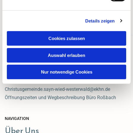
Details zeigen
Cookies zulassen
Auswahl erlauben
Ev. Christusgemeinde Sayn-Wied Westerwald
Hauptstraße 47
Nur notwendige Cookies
56271 Roßbach
02680 / 242
Christusgemeinde.sayn-wied-westerwald@ekhn.de
Öffnungszeiten und Wegbeschreibung Büro Roßbach
NAVIGATION
Über Uns